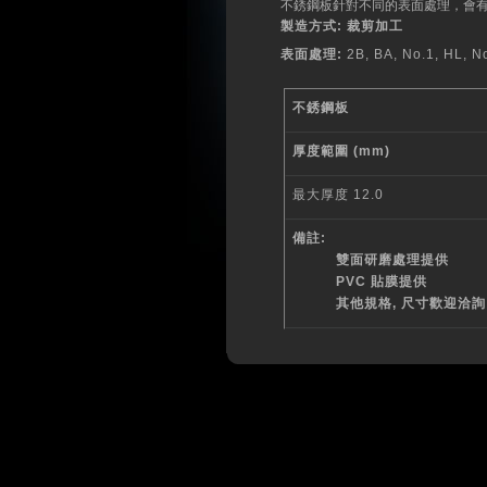
不銹鋼板針對不同的表面處理，會
製造方式:
裁剪加工
表面處理:
2B, BA, No.1, HL, N
不銹鋼板
厚度範圍 (mm)
最大厚度 12.0
備註:
雙面研磨處理提供
PVC
貼膜提供
其他規格, 尺寸歡迎洽詢